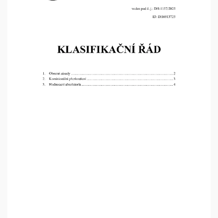
Klasifikační
řád
09-
2025
#1157-
2025