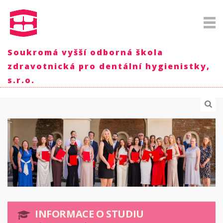
Soukromá vyšší odborná škola
zdravotnická pro dentální hygienistky,
s.r.o.
INFORMACE O STUDIU