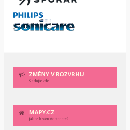
ZMĚNY V ROZVRHU
Sledujte zde
MAPY.CZ
Jak se k nám dostanete?