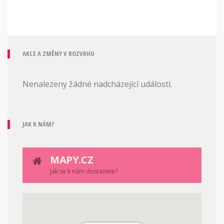
AKCE A ZMĚNY V ROZVRHU
Nenalezeny žádné nadcházející události.
JAK K NÁM?
MAPY.CZ
Jak se k nám dostanete?