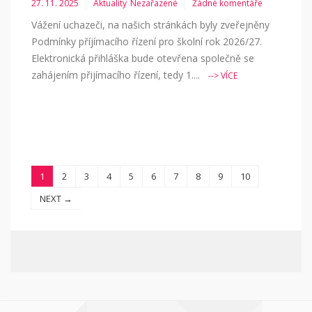
27. 11. 2025
Aktuality
Nezařazené
Žádné komentáře
Vážení uchazeči, na našich stránkách byly zveřejněny
Podmínky příjímacího řízení pro školní rok 2026/27.
Elektronická přihláška bude otevřena společně se
zahájením přijímacího řízení, tedy 1....
--> VÍCE
1
2
3
4
5
6
7
8
9
10
NEXT →