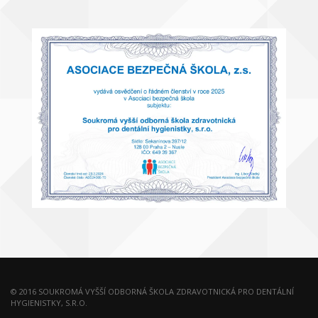
© 2016 SOUKROMÁ VYŠŠÍ ODBORNÁ ŠKOLA ZDRAVOTNICKÁ PRO DENTÁLNÍ
HYGIENISTKY, S.R.O.