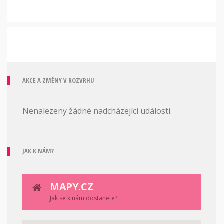
AKCE A ZMĚNY V ROZVRHU
Nenalezeny žádné nadcházející události.
JAK K NÁM?
MAPY.CZ
Jak se k nám dostanete?