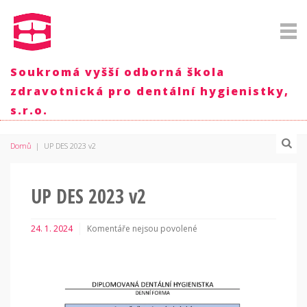
Soukromá vyšší odborná škola
zdravotnická pro dentální hygienistky,
s.r.o.
Domů
|
UP DES 2023 v2
UP DES 2023 v2
24. 1. 2024
Komentáře nejsou povolené
u
textu
s
názvem
UP
DES