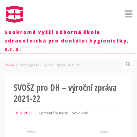
Soukromá vyšší odborná škola
zdravotnická pro dentální hygienistky,
s.r.o.
Domů
|
SVOŠZ pro DH – výroční zpráva 2021-22
SVOŠZ pro DH – výroční zpráva
2021-22
18. 5. 2023
Komentáře nejsou povolené
u
textu
s
názvem