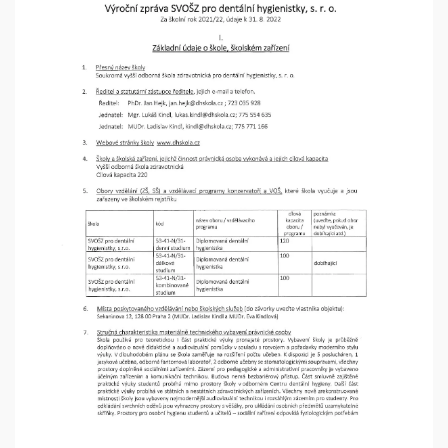
SVOŠZ
pro
DH
–
výroční
zpráva
2021-
22