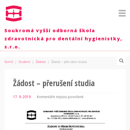
Soukromá vyšší odborná škola
zdravotnická pro dentální hygienistky,
s.r.o.
Domů
|
Studenti
|
Žádosti
|
Žádost – přerušení studia
Žádost – přerušení studia
17. 9. 2019
Komentáře nejsou povolené
u
textu
s
názvem
Žádost
–