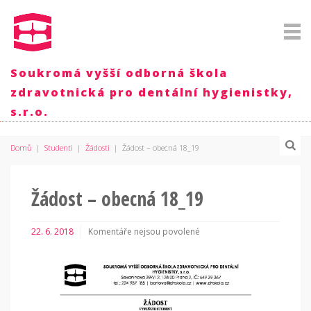
Soukromá vyšší odborná škola
zdravotnická pro dentální hygienistky,
s.r.o.
Domů
|
Studenti
|
Žádosti
|
Žádost – obecná 18_19
Žádost – obecná 18_19
22. 6. 2018
Komentáře nejsou povolené
u
textu
s
názvem
Žádost
–