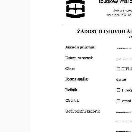
názvem
Žádost
–
individuální
vzdělávací
plán
studia
18_19