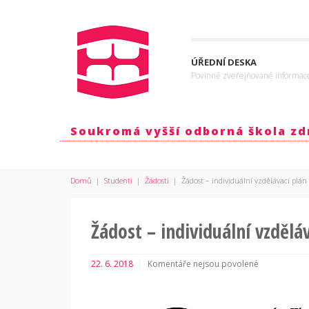
ÚŘEDNÍ DESKA
Povinně zveřejňované informac
Soukromá vyšší odborná škola zdr
Domů
|
Studenti
|
Žádosti
|
Žádost – individuální vzdělávací plán
Žádost – individuální vzdělá
22. 6. 2018
Komentáře nejsou povolené
u
textu
s