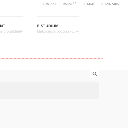
KONTAKT
BAKALÁŘI
E-MAIL
ADMINISTRACE
NTI
E-STUDIUM
ce pro studenty
Elektronická podpora výuky