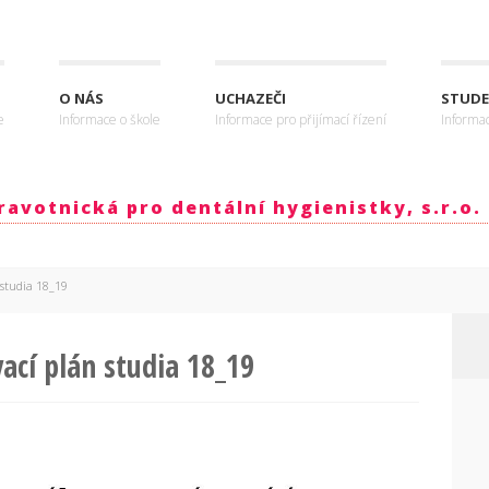
O NÁS
UCHAZEČI
STUDE
e
Informace o škole
Informace pro přijímací řízení
Informa
avotnická pro dentální hygienistky, s.r.o.
 studia 18_19
vací plán studia 18_19