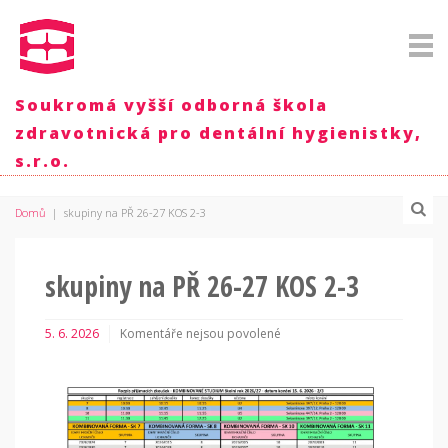
Soukromá vyšší odborná škola
zdravotnická pro dentální hygienistky,
s.r.o.
Domů
|
skupiny na PŘ 26-27 KOS 2-3
skupiny na PŘ 26-27 KOS 2-3
5. 6. 2026
Komentáře nejsou povolené
u
textu
s
názvem
skupiny
na