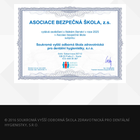
© 2016 SOUKROMÁ VYŠŠÍ ODBORNÁ ŠKOLA ZDRAVOTNICKÁ PRO DENTÁLNÍ
HYGIENISTKY, S.R.O.