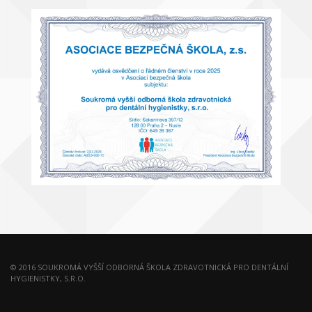
© 2016 SOUKROMÁ VYŠŠÍ ODBORNÁ ŠKOLA ZDRAVOTNICKÁ PRO DENTÁLNÍ
HYGIENISTKY, S.R.O.