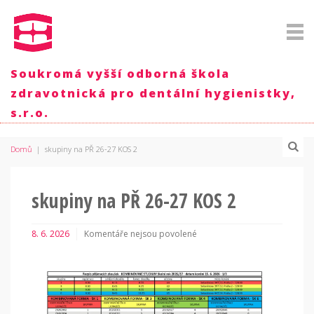
Soukromá vyšší odborná škola
zdravotnická pro dentální hygienistky,
s.r.o.
Domů
|
skupiny na PŘ 26-27 KOS 2
skupiny na PŘ 26-27 KOS 2
8. 6. 2026
Komentáře nejsou povolené
u
textu
s
názvem
skupiny
na