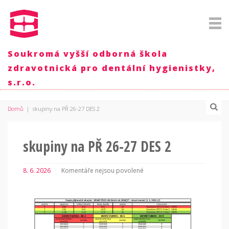
Soukromá vyšší odborná škola
zdravotnická pro dentální hygienistky,
s.r.o.
Domů
|
skupiny na PŘ 26-27 DES 2
skupiny na PŘ 26-27 DES 2
8. 6. 2026
Komentáře nejsou povolené
u
textu
s
názvem
skupiny
na