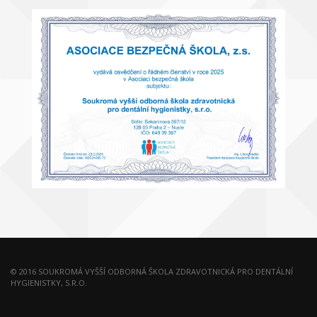
© 2016 SOUKROMÁ VYŠŠÍ ODBORNÁ ŠKOLA ZDRAVOTNICKÁ PRO DENTÁLNÍ
HYGIENISTKY, S.R.O.