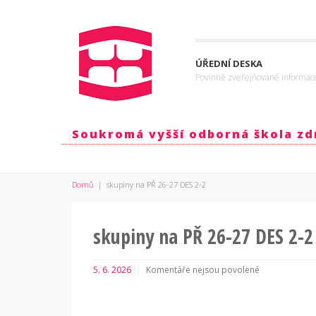
ÚŘEDNÍ DESKA
Povinně zveřejňované informac
Soukromá vyšší odborná škola zdr
Domů
|
skupiny na PŘ 26-27 DES 2-2
skupiny na PŘ 26-27 DES 2-2
5. 6. 2026
Komentáře nejsou povolené
u
textu
s