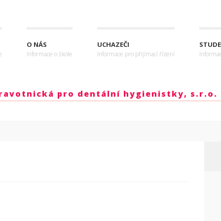
O NÁS
UCHAZEČI
STUDE
e
Informace o škole
Informace pro přijímací řízení
Informa
avotnická pro dentální hygienistky, s.r.o.