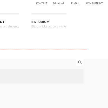
KONTAKT
BAKALÁŘI
E-MAIL
ADMINISTRACE
NTI
E-STUDIUM
ce pro studenty
Elektronická podpora výuky