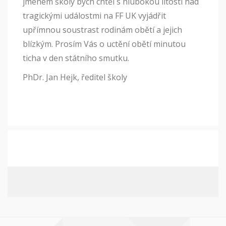
jménem školy bych chtěl s hlubokou lítostí nad
tragickými událostmi na FF UK vyjádřit
upřímnou soustrast rodinám obětí a jejich
blízkým. Prosím Vás o uctění obětí minutou
ticha v den státního smutku.
PhDr. Jan Hejk, ředitel školy