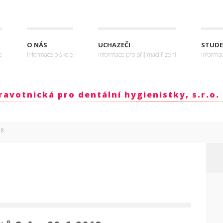
O NÁS
UCHAZEČI
STUDE
e
Informace o škole
Informace pro přijímací řízení
Informa
avotnická pro dentální hygienistky, s.r.o.
18