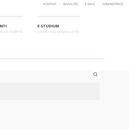
KONTAKT
BAKALÁŘI
E-MAIL
ADMINISTRACE
NTI
E-STUDIUM
ce pro studenty
Elektronická podpora výuky