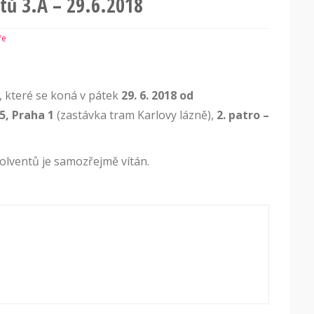
ntů 3.A – 29.6.2018
ře
 které se koná v pátek
29. 6. 2018 od
5, Praha 1
(zastávka tram Karlovy lázně),
2. patro –
olventů je samozřejmě vítán.