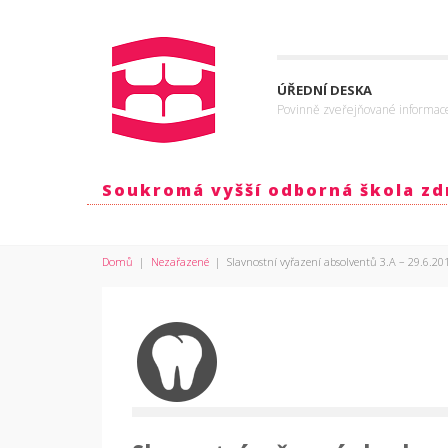
ÚŘEDNÍ DESKA
Povinně zveřejňované informac
Soukromá vyšší odborná škola zdr
Domů
|
Nezařazené
|
Slavnostní vyřazení absolventů 3.A – 29.6.20