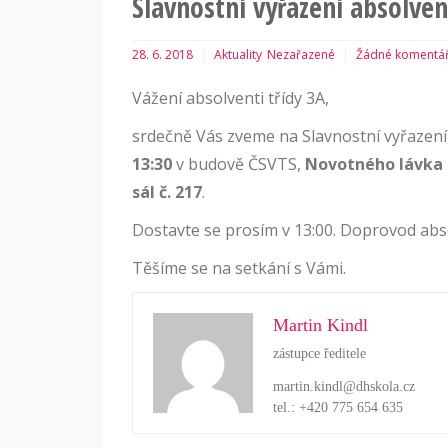
Slavnostní vyřazení absolve
28. 6. 2018
Aktuality
Nezařazené
Žádné komentá
Vážení absolventi třídy 3A,
srdečně Vás zveme na Slavnostní vyřazení,
13:30
v budově ČSVTS,
Novotného lávka 
sál č. 217
.
Dostavte se prosím v 13:00. Doprovod abs
Těšíme se na setkání s Vámi.
Martin Kindl
zástupce ředitele
martin.kindl@dhskola.cz
tel.: +420 775 654 635