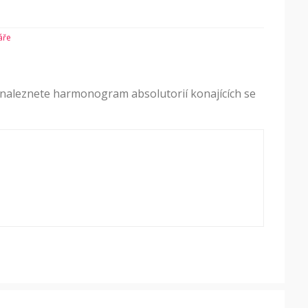
áře
naleznete harmonogram absolutorií konajících se