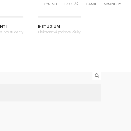
KONTAKT
BAKALÁŘI
E-MAIL
ADMINISTRACE
NTI
E-STUDIUM
ce pro studenty
Elektronická podpora výuky