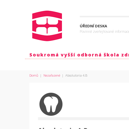
ÚŘEDNÍ DESKA
Povinně zveřejňované informac
Soukromá vyšší odborná škola zdr
Domů
|
Nezařazené
|
Absolutoria 4.B