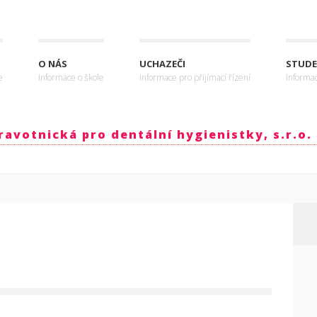
O NÁS
UCHAZEČI
STUDE
e
Informace o škole
Informace pro přijímací řízení
Informa
avotnická pro dentální hygienistky, s.r.o.