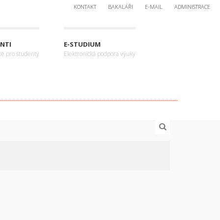
KONTAKT
BAKALÁŘI
E-MAIL
ADMINISTRACE
NTI
E-STUDIUM
ce pro studenty
Elektronická podpora výuky