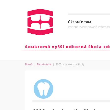
ÚŘEDNÍ DESKA
Povinně zveřejňované informac
Soukromá vyšší odborná škola zdr
Domů
|
Nezařazené
|
1000. absolventka školy