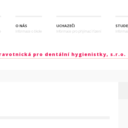
O NÁS
UCHAZEČI
STUDE
e
Informace o škole
Informace pro přijímací řízení
Informa
avotnická pro dentální hygienistky, s.r.o.