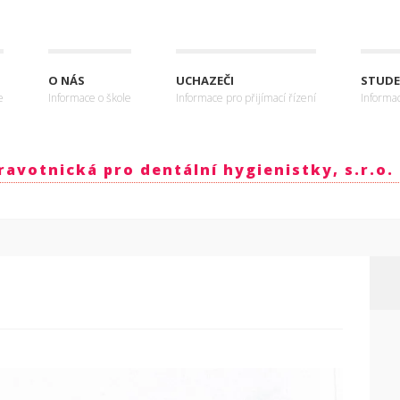
O NÁS
UCHAZEČI
STUDE
e
Informace o škole
Informace pro přijímací řízení
Informa
avotnická pro dentální hygienistky, s.r.o.