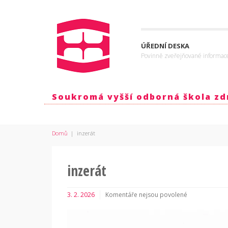
ÚŘEDNÍ DESKA
Povinně zveřejňované informac
Soukromá vyšší odborná škola zdr
Domů
|
inzerát
inzerát
3. 2. 2026
Komentáře nejsou povolené
u
textu
s