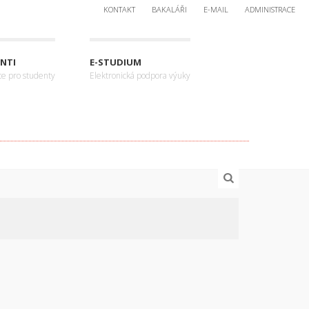
KONTAKT
BAKALÁŘI
E-MAIL
ADMINISTRACE
NTI
E-STUDIUM
ce pro studenty
Elektronická podpora výuky