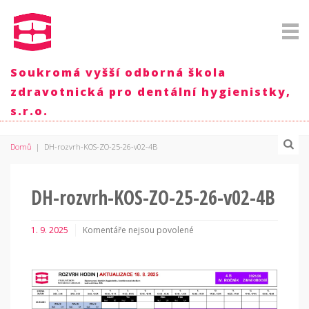
Soukromá vyšší odborná škola
zdravotnická pro dentální hygienistky,
s.r.o.
Domů
|
DH-rozvrh-KOS-ZO-25-26-v02-4B
DH-rozvrh-KOS-ZO-25-26-v02-4B
1. 9. 2025
Komentáře nejsou povolené
u
textu
s
názvem
DH-
rozvrh-