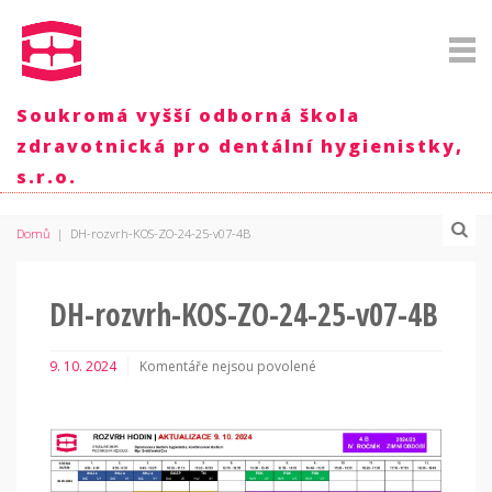
Soukromá vyšší odborná škola
zdravotnická pro dentální hygienistky,
s.r.o.
Domů
|
DH-rozvrh-KOS-ZO-24-25-v07-4B
DH-rozvrh-KOS-ZO-24-25-v07-4B
9. 10. 2024
Komentáře nejsou povolené
u
textu
s
názvem
DH-
rozvrh-