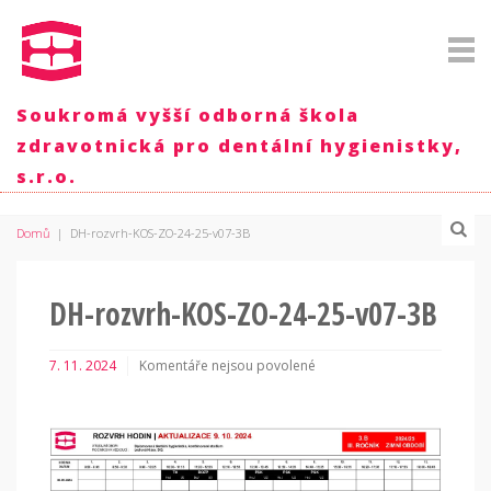
Soukromá vyšší odborná škola
zdravotnická pro dentální hygienistky,
s.r.o.
Domů
|
DH-rozvrh-KOS-ZO-24-25-v07-3B
DH-rozvrh-KOS-ZO-24-25-v07-3B
7. 11. 2024
Komentáře nejsou povolené
u
textu
s
názvem
DH-
rozvrh-