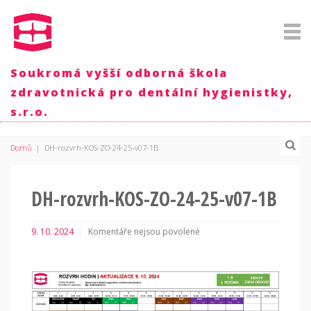
Soukromá vyšší odborná škola
zdravotnická pro dentální hygienistky,
s.r.o.
Domů
|
DH-rozvrh-KOS-ZO-24-25-v07-1B
DH-rozvrh-KOS-ZO-24-25-v07-1B
9. 10. 2024
Komentáře nejsou povolené
u
textu
s
názvem
DH-
rozvrh-