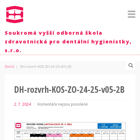
Soukromá vyšší odborná škola
zdravotnická pro dentální hygienistky,
s.r.o.
Domů
|
DH-rozvrh-KOS-ZO-24-25-v05-2B
DH-rozvrh-KOS-ZO-24-25-v05-2B
2. 7. 2024
Komentáře nejsou povolené
u
textu
s
názvem
DH-
rozvrh-