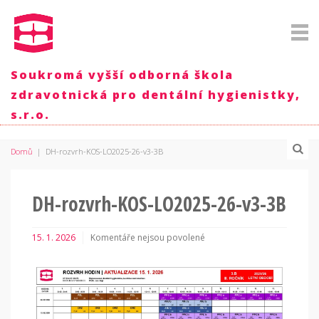
Soukromá vyšší odborná škola
zdravotnická pro dentální hygienistky,
s.r.o.
Domů
|
DH-rozvrh-KOS-LO2025-26-v3-3B
DH-rozvrh-KOS-LO2025-26-v3-3B
15. 1. 2026
Komentáře nejsou povolené
u
textu
s
názvem
DH-
rozvrh-