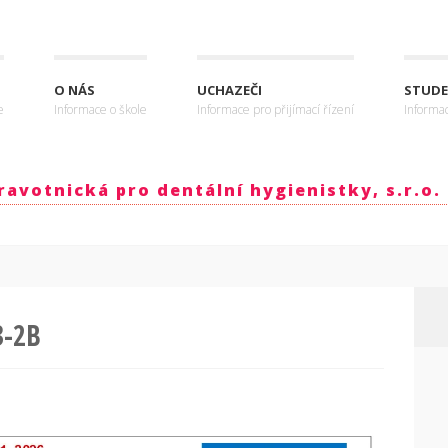
O NÁS
UCHAZEČI
STUDE
e
Informace o škole
Informace pro přijímací řízení
Informa
avotnická pro dentální hygienistky, s.r.o.
3-2B