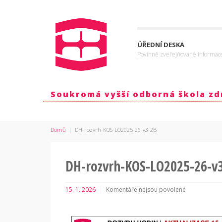
ÚŘEDNÍ DESKA
Povinně zveřejňované informac
Soukromá vyšší odborná škola zdr
Domů
|
DH-rozvrh-KOS-LO2025-26-v3-2B
DH-rozvrh-KOS-LO2025-26-v
15. 1. 2026
Komentáře nejsou povolené
u
textu
s