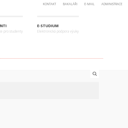
KONTAKT
BAKALÁŘI
E-MAIL
ADMINISTRACE
NTI
E-STUDIUM
ce pro studenty
Elektronická podpora výuky