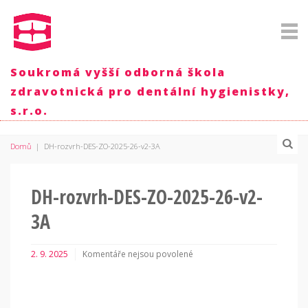
Soukromá vyšší odborná škola
zdravotnická pro dentální hygienistky,
s.r.o.
Domů
|
DH-rozvrh-DES-ZO-2025-26-v2-3A
DH-rozvrh-DES-ZO-2025-26-v2-
3A
2. 9. 2025
Komentáře nejsou povolené
u
textu
s
názvem