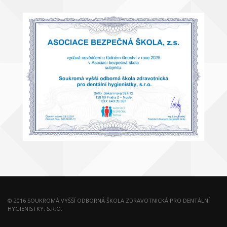
© 2016 SOUKROMÁ VYŠŠÍ ODBORNÁ ŠKOLA ZDRAVOTNICKÁ PRO DENTÁLNÍ
HYGIENISTKY, S.R.O.