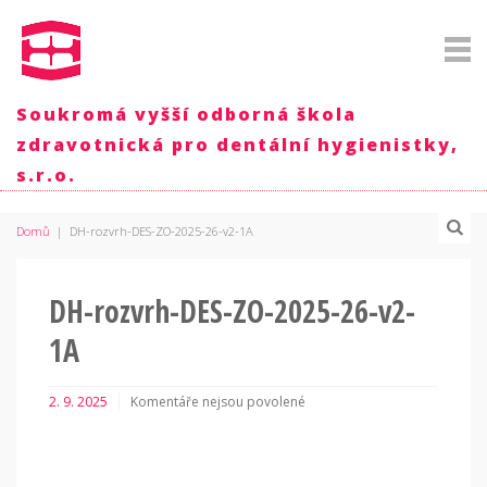
Soukromá vyšší odborná škola
zdravotnická pro dentální hygienistky,
s.r.o.
Domů
|
DH-rozvrh-DES-ZO-2025-26-v2-1A
DH-rozvrh-DES-ZO-2025-26-v2-
1A
2. 9. 2025
Komentáře nejsou povolené
u
textu
s
názvem