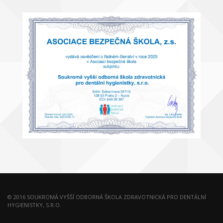
© 2016 SOUKROMÁ VYŠŠÍ ODBORNÁ ŠKOLA ZDRAVOTNICKÁ PRO DENTÁLNÍ
HYGIENISTKY, S.R.O.