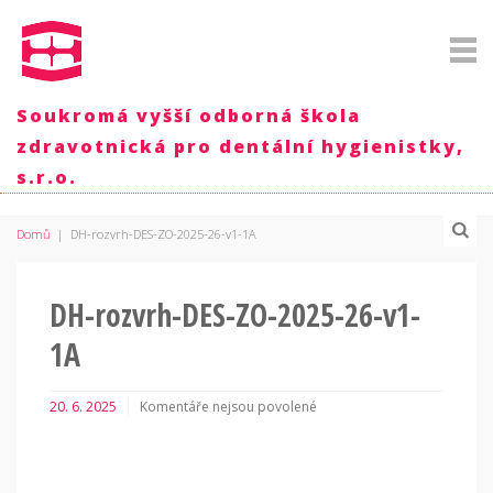
Soukromá vyšší odborná škola
zdravotnická pro dentální hygienistky,
s.r.o.
Domů
|
DH-rozvrh-DES-ZO-2025-26-v1-1A
DH-rozvrh-DES-ZO-2025-26-v1-
1A
20. 6. 2025
Komentáře nejsou povolené
u
textu
s
názvem