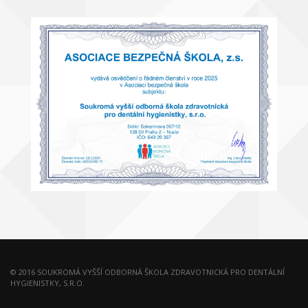
© 2016 SOUKROMÁ VYŠŠÍ ODBORNÁ ŠKOLA ZDRAVOTNICKÁ PRO DENTÁLNÍ
HYGIENISTKY, S.R.O.