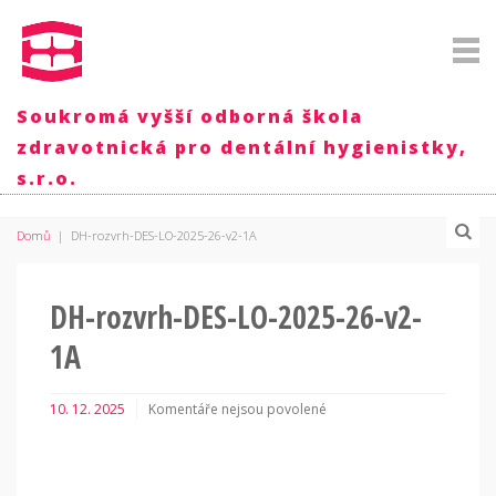
Soukromá vyšší odborná škola
zdravotnická pro dentální hygienistky,
s.r.o.
Domů
|
DH-rozvrh-DES-LO-2025-26-v2-1A
DH-rozvrh-DES-LO-2025-26-v2-
1A
10. 12. 2025
Komentáře nejsou povolené
u
textu
s
názvem