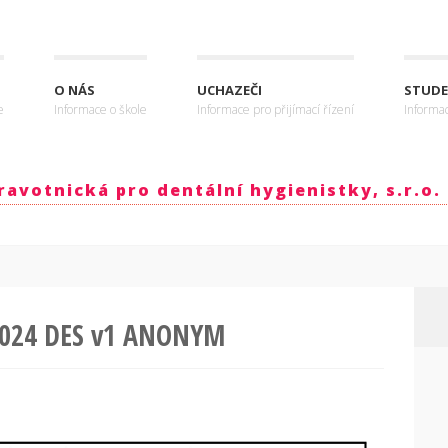
O NÁS
UCHAZEČI
STUDE
e
Informace o škole
Informace pro přijímací řízení
Informa
avotnická pro dentální hygienistky, s.r.o.
2024 DES v1 ANONYM