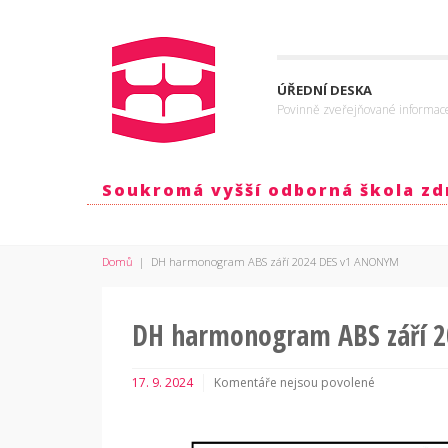
ÚŘEDNÍ DESKA
Povinně zveřejňované informac
Soukromá vyšší odborná škola zdr
Domů
|
DH harmonogram ABS září 2024 DES v1 ANONYM
DH harmonogram ABS září 
17. 9. 2024
Komentáře nejsou povolené
u
textu
s