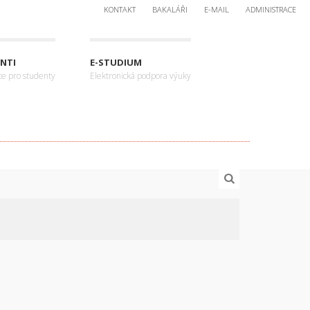
KONTAKT
BAKALÁŘI
E-MAIL
ADMINISTRACE
NTI
E-STUDIUM
ce pro studenty
Elektronická podpora výuky