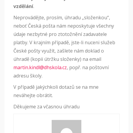
vzdělání
.
Neprovádějte, prosím, úhradu „složenkou“,
neboť Česká pošta nám neposkytuje všechny
údaje nezbytné pro ztotožnění zadavatele
platby. V krajním případě, jste-li nuceni služeb
České pošty využít, zašlete nám doklad o
úhradě (kopii útržku složenky) na email
martin.kindl@dhskola.cz
, popř. na poštovní
adresu školy.
V případě jakýchkoli dotazů se na mne
neváhejte obrátit.
Děkujeme za včasnou úhradu