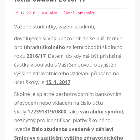
15. 12. 2016
Aktuality
Žádné komentáře
Vážené studentky, vážení studenti,
dovolujeme si Vás upozornit, že se blíží termín
pro úhradu
školného
za letní období školního
roku
2016/17
. Datem, do kdy má být příslušná
částka v souladu s Vaší Smlouvou o zajištění
vyššího zdravotnického vzdělání připsána na
účet školy, je
15. 1. 2017
.
Školné je splatné bezhotovostním bankovním
převodem nebo vkladem na číslo účtu
školy
172391319/0800
. Jako
variabilní symbol
,
nezbytný pro identifikaci platby školného,
uveďte
číslo studenta uvedené v záhlaví
Smlouvy o zajištění vyššího zdravotnického