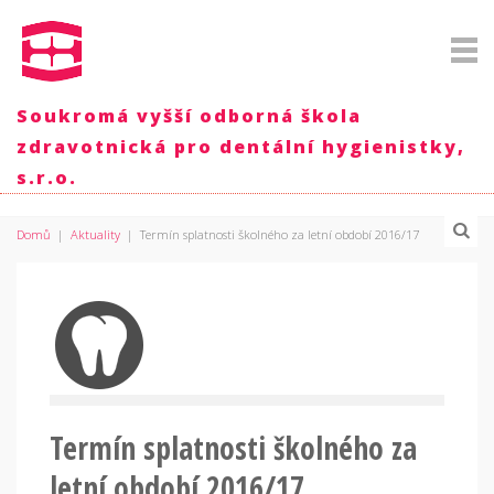
Soukromá vyšší odborná škola
zdravotnická pro dentální hygienistky,
s.r.o.
Domů
|
Aktuality
|
Termín splatnosti školného za letní období 2016/17
Termín splatnosti školného za
letní období 2016/17