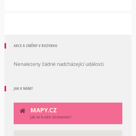
AKCE A ZMĚNY V ROZVRHU
Nenalezeny žádné nadcházející události.
JAK K NÁM?
MAPY.CZ
Jak se k nám dostanete?