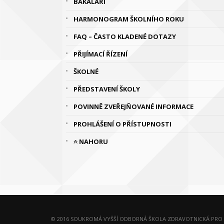
BAKALÁŘI
HARMONOGRAM ŠKOLNÍHO ROKU
FAQ – ČASTO KLADENÉ DOTAZY
PŘIJÍMACÍ ŘÍZENÍ
ŠKOLNÉ
PŘEDSTAVENÍ ŠKOLY
POVINNĚ ZVEŘEJŇOVANÉ INFORMACE
PROHLÁŠENÍ O PŘÍSTUPNOSTI
NAHORU
© 2016 SOUKROMÁ VYŠŠÍ ODBORNÁ ŠKOLA ZDRAVOTNICKÁ PRO D