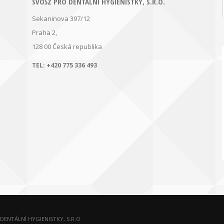
SVOŠZ PRO DENTÁLNÍ HYGIENISTKY, S.R.O.
Sekaninova 397/12
Praha 2,
128 00
Česká republika
TEL:
+420 775 336 493
ENTÁLNÍ HYGIENISTKY, S.R.O.