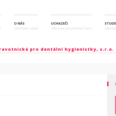
O NÁS
UCHAZEČI
STUDE
e
Informace o škole
Informace pro přijímací řízení
Informa
avotnická pro dentální hygienistky, s.r.o.