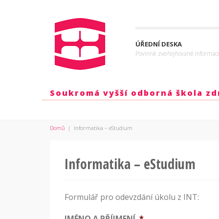
ÚŘEDNÍ DESKA
Povinně zveřejňované informac
Soukromá vyšší odborná škola zdr
Domů
|
Informatika – eStudium
Informatika – eStudium
Formulář pro odevzdání úkolu z INT:
JMÉNO A PŘÍJMENÍ
*