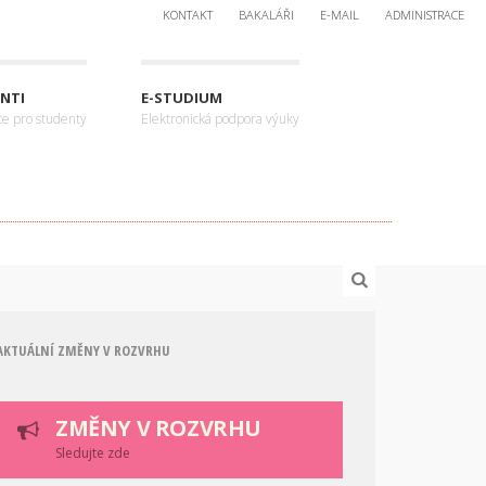
KONTAKT
BAKALÁŘI
E-MAIL
ADMINISTRACE
NTI
E-STUDIUM
ce pro studenty
Elektronická podpora výuky
AKTUÁLNÍ ZMĚNY V ROZVRHU
ZMĚNY V ROZVRHU
Sledujte zde