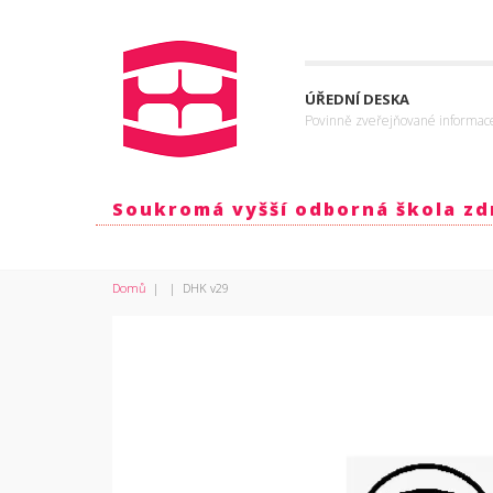
ÚŘEDNÍ DESKA
Povinně zveřejňované informac
Soukromá vyšší odborná škola zdr
Domů
|
|
DHK v29