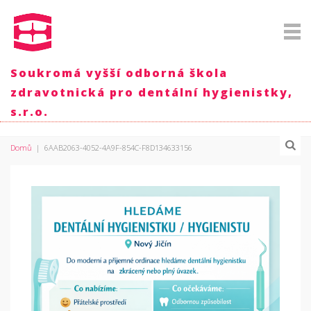
Soukromá vyšší odborná škola
zdravotnická pro dentální hygienistky,
s.r.o.
Domů
|
6AAB2063-4052-4A9F-854C-F8D134633156